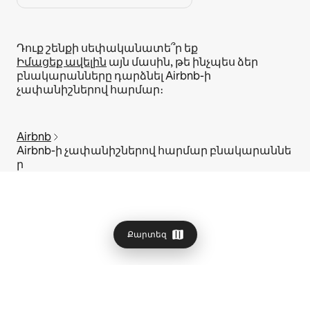
Դուք շենքի սեփականատե՞ր եք
Իմացեք ավելին
այն մասին, թե ինչպես ձեր
բնակարանները դարձնել Airbnb-ի
չափանիշներով հարմար։
Airbnb
Airbnb-ի չափանիշներով հարմար բնակարաննե
ր
Քարտեզ