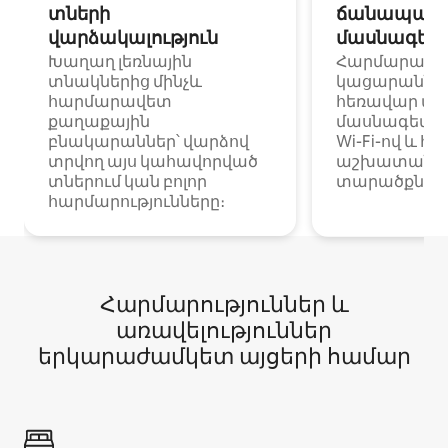
տների
ճանապարհ
վարձակալություն
մասնագետ
Խաղաղ լեռնային
Հարմարավ
տնակներից մինչև
կացարաններ 
հարմարավետ
հեռավար ա
քաղաքային
մասնագետնե
բնակարաններ՝ վարձով
Wi-Fi-ով և հ
տրվող այս կահավորված
աշխատանքա
տներում կան բոլոր
տարածքներո
հարմարությունները։
Հարմարություններ և
առավելություններ
երկարաժամկետ այցերի համար