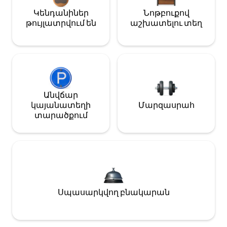
Կենդանիներ
Նոթբուքով
թույլատրվում են
աշխատելու տեղ
Անվճար
կայանատեղի
Մարզասրահ
տարածքում
Սպասարկվող բնակարան