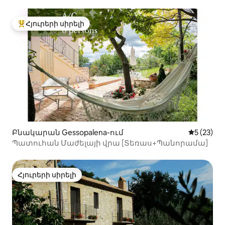
Հյուրերի սիրելի
Հյուրերի սիրելի լավագույն տները
Բնակարան Gessopalena-ում
Միջին վա
5 (23)
Պատուհան Մաժելայի վրա [Տեռաս+Պանորամա]
Հյուրերի սիրելի
Հյուրերի սիրելի