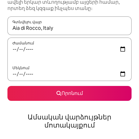
ավելի երկար տևողությամբ այցերի համար,
որտեղ ձեզ կզգաք ինչպես տանը։
Գտնվելու վայր
Երբ արդյունքները հասանելի լինեն, սլաքների ստեղնե
Ժամանում
Մեկնում
Որոնում
Ամսական վարձույթներ
մոտակայքում