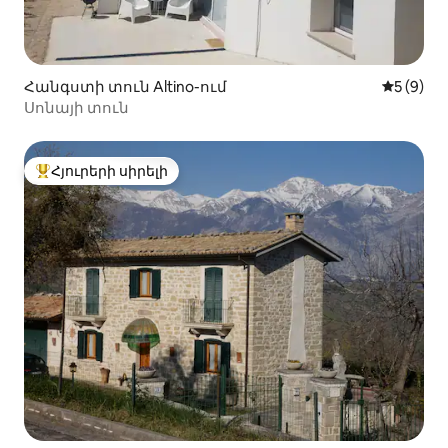
Հանգստի տուն Altino-ում
Միջին վ
5 (9)
Սոնայի տուն
Հյուրերի սիրելի
Հյուրերի սիրելի լավագույն տները