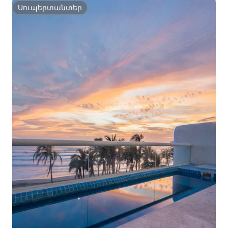
Սուպերտանտեր
Սուպերտանտեր