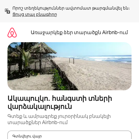
Անցնել
Որոշ տեղեկություններ ավտոմատ թարգմանվել են։ 
բովանդակությանը
Ցույց տալ բնագիրը
Առաջարկեք ձեր տարածքն Airbnb-ում
Ակապուլկո․ հանգստի տների
վարձակալություն
Գտեք և ամրագրեք յուրօրինակ բնակելի
տարածքներ Airbnb-ում
Գտնվելու վայր