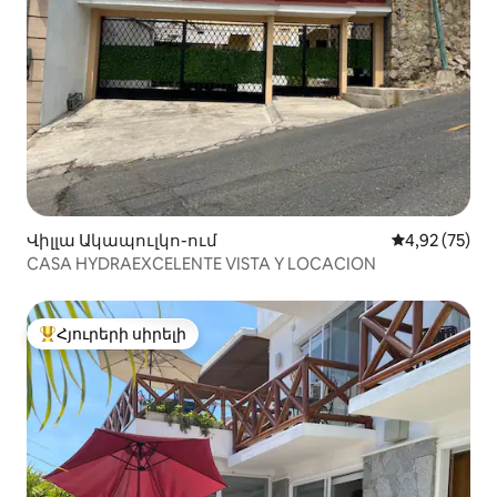
Վիլլա Ակապուլկո-ում
Միջին վարկա
4,92 (75)
CASA HYDRAEXCELENTE VISTA Y LOCACION
Հյուրերի սիրելի
Հյուրերի սիրելի լավագույն տները