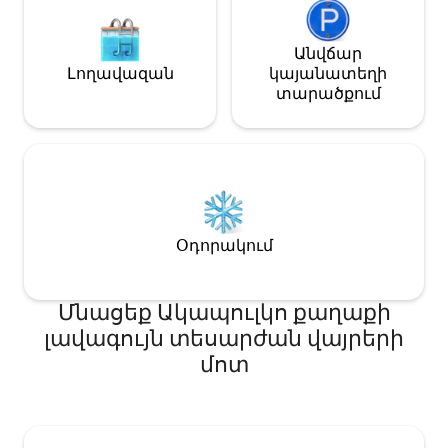
լոգասենյակով, հեռուստացույցով,
օդորակիչով, Wi-Fi-ով և պրեմիում
դասի անկողնային
Անվճար
սպիտակեղենով ու սրբիչներով։
Լողավազան
կայանատեղի
տարածքում
Օդորակում
Մնացեք Ակապուլկո քաղաքի
լավագույն տեսարժան վայրերի
մոտ