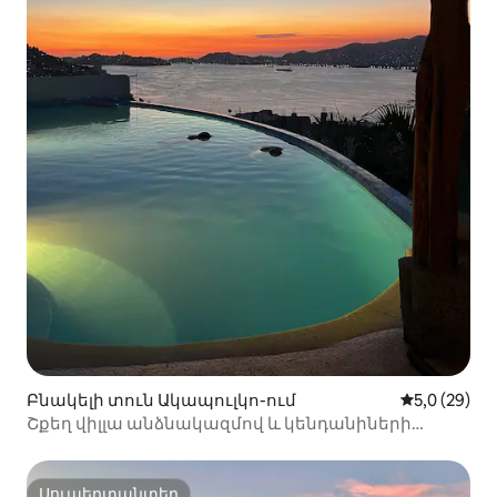
Բնակելի տուն Ակապուլկո-ում
Միջին վարկ
5,0 (29)
Շքեղ վիլլա անձնակազմով և կենդանիների
համար հարմար պայմաններով
Սուպերտանտեր