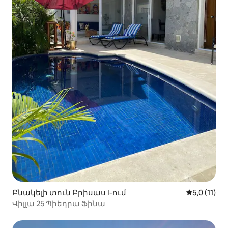
Բնակելի տուն Բրիսաս I-ում
Միջին վար
5,0 (11)
Վիլլա 25 Պիեդրա Ֆինա