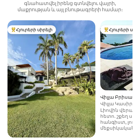
գնահատվել իրենց գտնվելու վայրի,
մաքրության և այլ բնութագրերի համար։
Հյուրերի սիրելի
Հյուրերի սիր
Հյուրերի սիրելի լավագույն տները
Հյուրերի սիրել
Վիլլա Բրիսաս I
Վիլլա Կասիրո 
օվկիանոսի ցն
Լիովին վերան
հետո. շքեղ սպի
հանգիստ, լողա
մեքսիկական
արհեստագոր
մանրամասներո